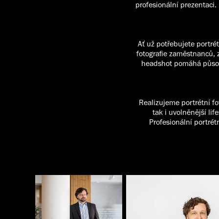
profesionální prezentaci. 
Ať už potřebujete portrét
fotografie zaměstnanců, z
headshot pomáhá působi
Realizujeme portrétní fo
tak i uvolněnější li
Profesionální portrét