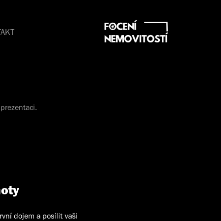
TAKT
 prezentaci.
hoty
vní dojem a posílit vaši