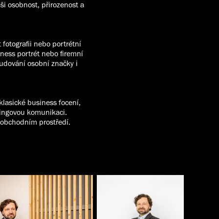
aši osobnost, přirozenost a
 fotografii nebo portrétní
iness portrét nebo firemní
udování osobní značky i
klasické business focení,
etingovou komunikaci.
v obchodním prostředí.